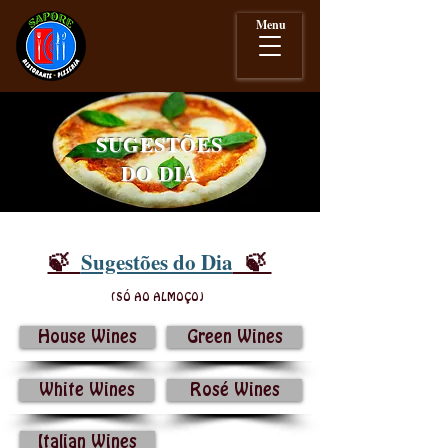
Menu
SUGESTÕES
DO DIA
Sugestões do Dia
🍃
🍃
(SÓ AO ALMOÇO)
House Wines
Green Wines
White Wines
Rosé Wines
Italian Wines