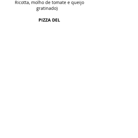
Ricotta, molho de tomate e queijo
gratinado)
PIZZA DEL
GIORNO .....
7,50 €
(Mozzarella, Molho tomate, presunto,
azeitonas verdes, cogumelos e oregãos)
Starters
SEXTA-FEIRA
PENNE AL PESTO COM
POLLETO ...
7,50 €
(Penne com frango, azeitonas verdes,
cogumelos e molho Pesto)